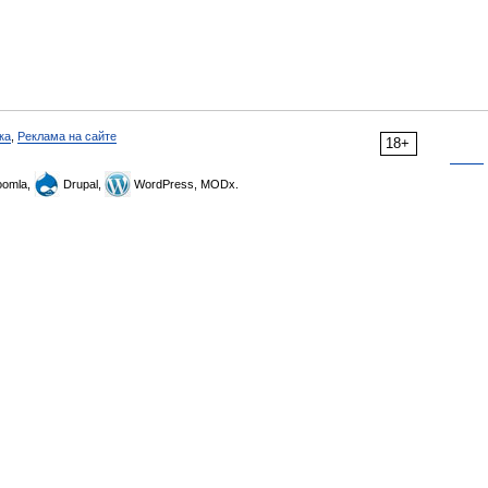
ка
,
Реклама на сайте
18+
omla,
Drupal,
WordPress, MODx.