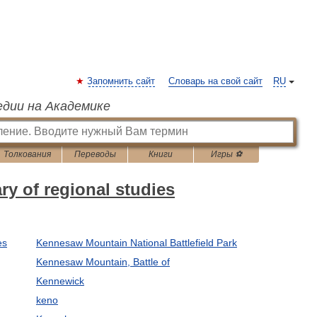
Запомнить сайт
Словарь на свой сайт
RU
едии на Академике
Толкования
Переводы
Книги
Игры ⚽
ry of regional studies
es
Kennesaw Mountain National Battlefield Park
Kennesaw Mountain, Battle of
Kennewick
keno