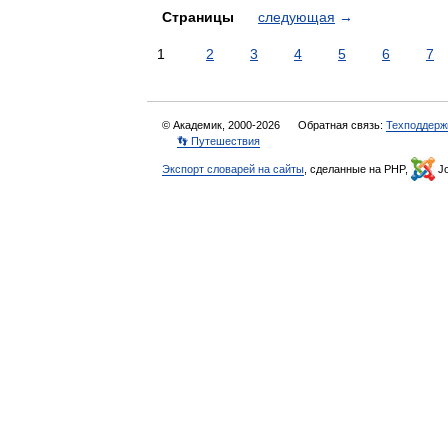
Страницы
следующая
→
1
2
3
4
5
6
7
© Академик, 2000-2026
Обратная связь:
Техподдерж
👣 Путешествия
Экспорт словарей на сайты
, сделанные на PHP,
Jo